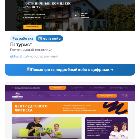
Разработка
есть кейс
Гк турист
Гостиничный комплекс
gkturist.ru
Многостраничный
Посмотреть подробный кейс с цифрами →