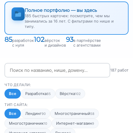
Полное портфолио — вы здесь
185 быстрых карточек: посмотрите, чем мы
занимались за 16 лет. С фильтрами по нише и
типу.
85
102
93
разработок
вёрсток
в партнёрстве
с нуля
и дизайнов
с агентствами
187 работ
ЧТО ДЕЛАЛИ:
Все
Разработка
Вёрстка
85
102
ТИП САЙТА:
Все
Лендинг
Многостраничный
90
58
Многостраничник
Интернет-магазин
10
9