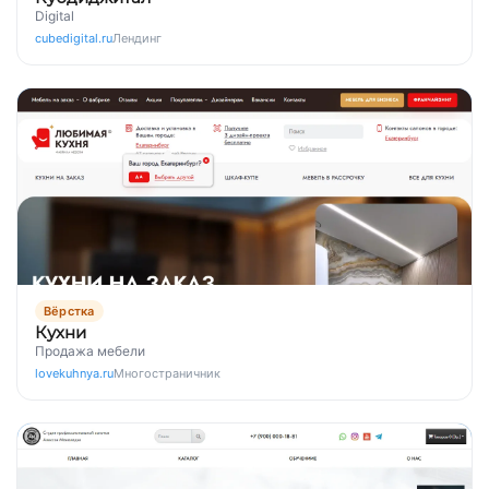
Digital
cubedigital.ru
Лендинг
Вёрстка
Кухни
Продажа мебели
lovekuhnya.ru
Многостраничник