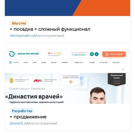
Вёрстка
+ посадка + сложный функционал
informproekt.ru
Многостраничный
Разработка
+ продвижение
dinvrach.ru
Многостраничный