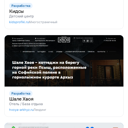
Разработка
Кидсы
Детский центр
kidsprofiki.ru
Многостраничный
Разработка
Шале Хвоя
Отель / База отдыха
hvoya-arkhyz.ru
Лендинг