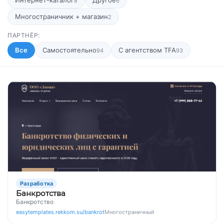
Интернет-каталог
Другое
8
6
Многостраничник + магазин
2
ПАРТНЁР:
Все
Самостоятельно
С агентством TFA
94
93
Разработка
Банкротства
Банкротство
easytemplates.rekkom.su/bankrot
Многостраничный