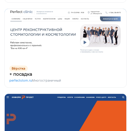
Вёрстка
+ посадка
perfectstom.ru
Многостраничный