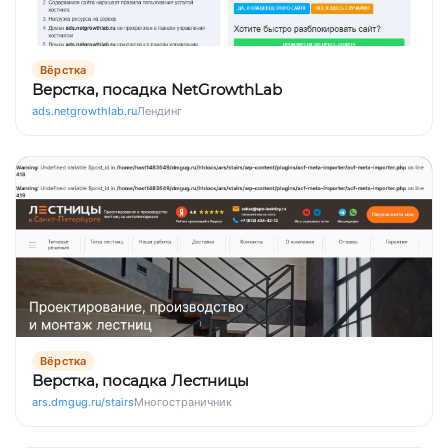
Вёрстка
Верстка, посадка NetGrowthLab
ads.netgrowthlab.ru
Лендинг
Вёрстка
Верстка, посадка Лестницы
ars.dmgug.ru/stairs
Многостраничник