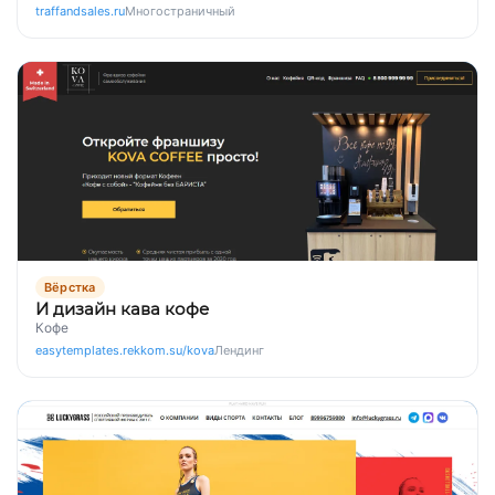
traffandsales.ru
Многостраничный
Вёрстка
И дизайн кава кофе
Кофе
easytemplates.rekkom.su/kova
Лендинг