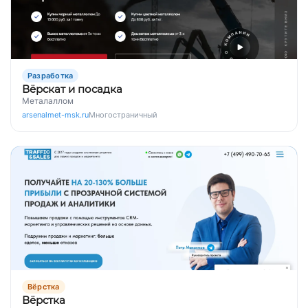
Разработка
Вёрскат и посадка
Металаллом
arsenalmet-msk.ru
Многостраничный
Вёрстка
Вёрстка