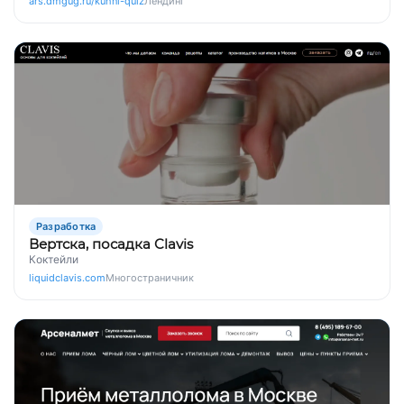
ars.dmgug.ru/kuhni-quiz
Лендинг
Разработка
Вертска, посадка Clavis
Коктейли
liquidclavis.com
Многостраничник