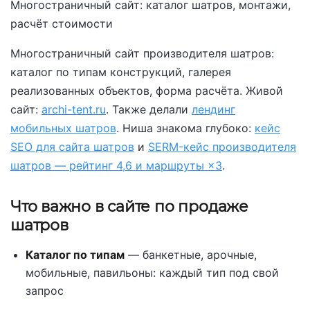
Многостраничный сайт: каталог шатров, монтажи,
расчёт стоимости
Многостраничный сайт производителя шатров:
каталог по типам конструкций, галерея
реализованных объектов, форма расчёта. Живой
сайт:
archi-tent.ru
. Также делали
лендинг
мобильных шатров
. Ниша знакома глубоко:
кейс
SEO для сайта шатров
и
SERM-кейс производителя
шатров — рейтинг 4,6 и маршруты ×3
.
Что важно в сайте по продаже
шатров
Каталог по типам
— банкетные, арочные,
мобильные, павильоны: каждый тип под свой
запрос