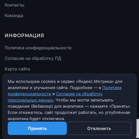
Контакты
Команда
ИНФОРМАЦИЯ
Политика конфиденциальности
Согласие на обработку ПД
Карта сайта
llms.txt
Мы используем cookies и сервис «Яндекс.Метрика» для
аналитики и улучшения сайта. Подробнее — в
Политике
конфиденциальности
и
Согласии на обработку
персональных данных
. Чтобы мы могли записывать
поведение (Вебвизор) для аналитики — нажмите «Принять».
© 2010–2026 rekkom.agency. Все права защищены.
Если откажетесь, сайт продолжит работать, но углублённая
Политика конфиденциальности
Согласие на обработку ПД
аналитика будет отключена.
ИП Гугуян Дмитрий Анатольевич
ИНН 010511584602
ОГРНИП 324010000009595
Республика Адыгея, г. Майкоп
Принять
Отклонить