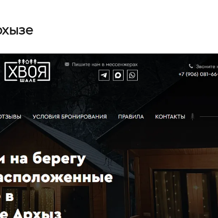
рхызе