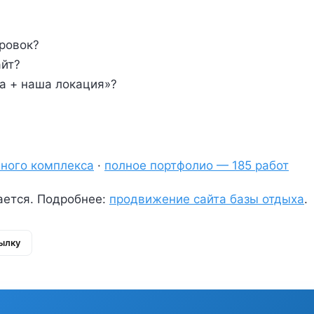
тровок?
айт?
ха + наша локация»?
чного комплекса
·
полное портфолио — 185 работ
пается. Подробнее:
продвижение сайта базы отдыха
.
ылку