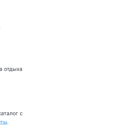
с
а отдыха
каталог с
йты
.