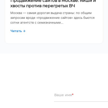
Продвижение сайтов в Москве: ниши и
хвосты против перегретых ВЧ
Москва — самая дорогая выдача страны: по общим
запросам вроде «продвижение сайтов» здесь бьются
сотни агентств с семизначными…
Читать
→
Ваше имя
*