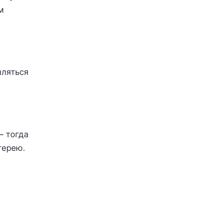
м
ыляться
— тогда
терею.