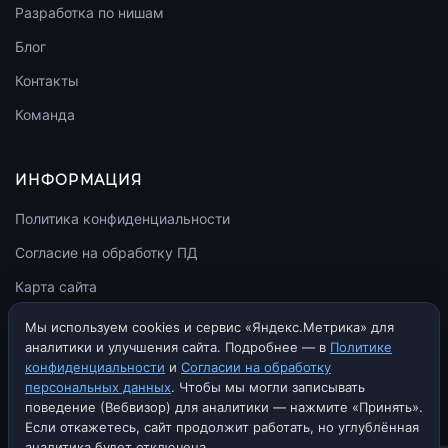
Разработка по нишам
Блог
Контакты
Команда
ИНФОРМАЦИЯ
Политика конфиденциальности
Согласие на обработку ПД
Карта сайта
llms.txt
Мы используем cookies и сервис «Яндекс.Метрика» для
аналитики и улучшения сайта. Подробнее — в
Политике
конфиденциальности
и
Согласии на обработку
персональных данных
. Чтобы мы могли записывать
поведение (Вебвизор) для аналитики — нажмите «Принять».
© 2010–2026 rekkom.agency. Все права защищены.
Если откажетесь, сайт продолжит работать, но углублённая
Политика конфиденциальности
Согласие на обработку ПД
аналитика будет отключена.