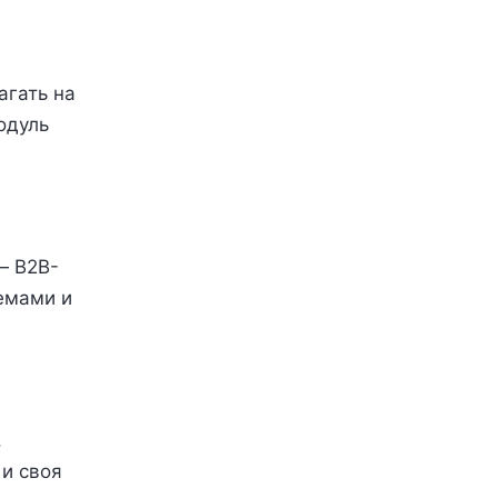
агать на
одуль
— B2B-
емами и
,
и своя