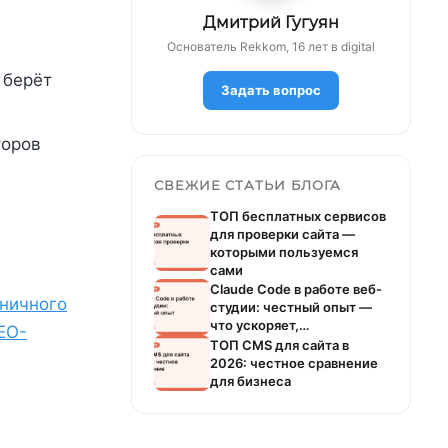
Дмитрий Гугуян
Основатель Rekkom, 16 лет в digital
 берёт
Задать вопрос
торов
СВЕЖИЕ СТАТЬИ БЛОГА
ТОП бесплатных сервисов
для проверки сайта —
которыми пользуемся
сами
Claude Code в работе веб-
иничного
студии: честный опыт —
что ускоряет,…
EO-
ТОП CMS для сайта в
2026: честное сравнение
для бизнеса