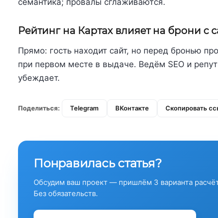
семантика; провалы сглаживаются.
Рейтинг на Картах влияет на брони с с
Прямо: гость находит сайт, но перед бронью п
при первом месте в выдаче. Ведём SEO и репут
убеждает.
Поделиться:
Telegram
ВКонтакте
Скопировать сс
Понравилась статья?
Обсудим ваш проект — пришлём 3 варианта расчёт
Без обязательств.