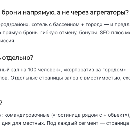
 брони напрямую, а не через агрегаторы?
ород/район», «отель с бассейном + город» — и предл
за прямую бронь, гибкую отмену, бонусы. SEO плюс м
иссия.
 отдельно?
ный зал на 100 человек», «корпоратив за городом» 
лов. Отдельные страницы залов с вместимостью, сх
?
н: командировочные («гостиница рядом с + объект»)
 дня для местных. Под каждый сегмент — страница 