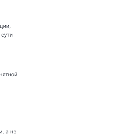
ции,
 сути
онятной
ы
, а не