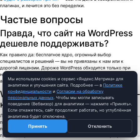
плагинах, и лечится это без переделки.
Частые вопросы
Правда, что сайт на WordPress
дешевле поддерживать?
Как правило да: бесплатное ядро, огромный выбор
специалистов и решений — вы не привязаны к нам или к
дорогой лицензии. Дороже WordPress обходится только при
неграмотной сборке из десятков плагинов; мы собираем
Мы используем cookies и сервис «Яндекс.Метрика» для
аккуратно и документируем.
аналитики и улучшения сайта. Подробнее — в
Политике
WordPress часто взламывают —
конфиденциальности
и
Согласии на обработку
персональных данных
. Чтобы мы могли записывать
как вы защищаете сайты?
поведение (Вебвизор) для аналитики — нажмите «Принять».
Если откажетесь, сайт продолжит работать, но углублённая
Ломают не WordPress, а запущенные сайты: старые плагины,
аналитика будет отключена.
простые пароли. Наш стандарт — минимум проверенных
Принять
Отклонить
плагинов, регулярные обновления, бэкапы, защита входа и
права доступа. Такой сайт по взломостойкости не уступает