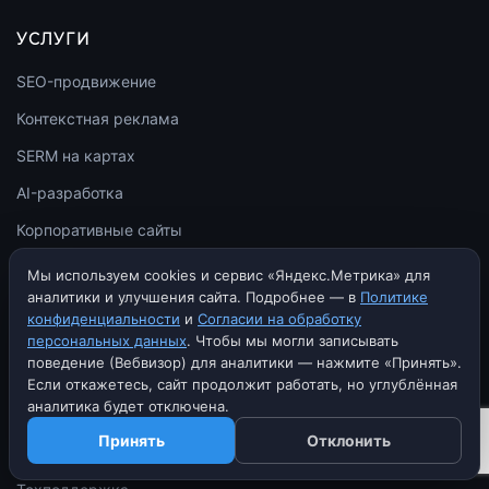
УСЛУГИ
SEO-продвижение
Контекстная реклама
SERM на картах
AI-разработка
Корпоративные сайты
Интернет-магазины
Мы используем cookies и сервис «Яндекс.Метрика» для
аналитики и улучшения сайта. Подробнее — в
Политике
Лендинги
конфиденциальности
и
Согласии на обработку
персональных данных
. Чтобы мы могли записывать
Мультимедиа для музеев
поведение (Вебвизор) для аналитики — нажмите «Принять».
Брендинг
Если откажетесь, сайт продолжит работать, но углублённая
аналитика будет отключена.
Дизайн
Принять
Отклонить
Аудит сайта