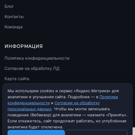
Блог
Контакты
Команда
ИНФОРМАЦИЯ
Политика конфиденциальности
Согласие на обработку ПД
Карта сайта
llms.txt
Мы используем cookies и сервис «Яндекс.Метрика» для
аналитики и улучшения сайта. Подробнее — в
Политике
конфиденциальности
и
Согласии на обработку
персональных данных
. Чтобы мы могли записывать
поведение (Вебвизор) для аналитики — нажмите «Принять».
© 2010–2026 rekkom.agency. Все права защищены.
Если откажетесь, сайт продолжит работать, но углублённая
Политика конфиденциальности
Согласие на обработку ПД
аналитика будет отключена.
ИП Гугуян Дмитрий Анатольевич
ИНН 010511584602